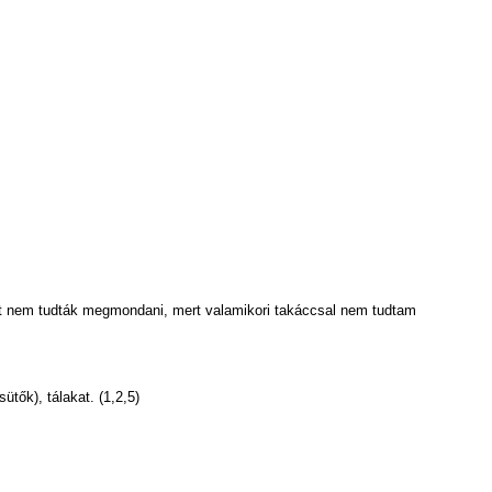
yét nem tudták megmondani, mert valamikori takáccsal nem tudtam
tők), tálakat. (1,2,5)