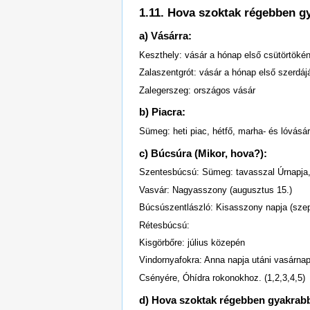
1.11. Hova szoktak régebben gya
a) Vásárra:
Keszthely: vásár a hónap első csütörtökén 
Zalaszentgrót: vásár a hónap első szerdájá
Zalegerszeg: országos vásár
b) Piacra:
Sümeg: heti piac, hétfő, marha- és lóvásár
c) Búcsúra (Mikor, hova?):
Szentesbúcsú: Sümeg: tavasszal Úrnapja, 
Vasvár: Nagyasszony (augusztus 15.)
Búcsúszentlászló: Kisasszony napja (szep
Rétesbúcsú:
Kisgörbőre: július közepén
Vindornyafokra: Anna napja utáni vasárna
Csényére, Óhídra rokonokhoz. (1,2,3,4,5)
d) Hova szoktak régebben gyakrabb