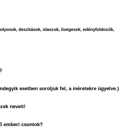
kolyosok, deszkások, olaszok, üvegesek, edényfoldozók,
?
ndegyik esetben soroljuk fel, a méretekre ügyelve.)
zek neveit!
lő emberi csontok?