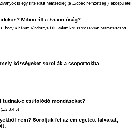
radványok is egy kitelepült nemzetség (a „Sobák nemzetség”) lakóépületei
vidéken? Miben áll a hasonlóság?
es, hogy a három Vindornya falu valamikor szorosabban összetartozott,
 mely községeket sorolják a csoportokba.
ről tudnak-e csúfolódó mondásokat?
(1,2,3,4,5)
ekből nem? Soroljuk fel az emlegetett falvakat,
lt.