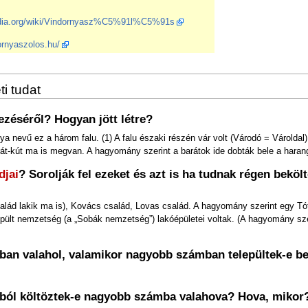
pedia.org/wiki/Vindornyasz%C5%91l%C5%91s
ornyaszolos.hu/
ti tudat
ezéséről? Hogyan jött létre?
ya nevű ez a három falu. (1) A falu északi részén vár volt (Várodó = Vároldal)
arát-kút ma is megvan. A hagyomány szerint a barátok ide dobták bele a haran
djai
? Sorolják fel ezeket és azt is ha tudnak régen bekölt
lád lakik ma is), Kovács család, Lovas család. A hagyomány szerint egy Tóth
pült nemzetség (a „Sobák nemzetség”) lakóépületei voltak. (A hagyomány sze
aluban valahol, valamikor nagyobb számban települtek-e
luból költöztek-e nagyobb számba valahova? Hova, mikor