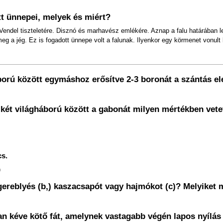
tt ünnepei, melyek és miért?
 Vendel tiszteletére. Disznó és marhavész emlékére. Aznap a falu határában 
eg a jég. Ez is fogadott ünnepe volt a falunak. Ilyenkor egy körmenet vonult k
áború között egymáshoz erősítve 2-3 boronát a szántás el
két világháború között a gabonát milyen mértékben vete
cs.
)
és gereblyés (b,) kaszacsapót vagy hajmókot (c)? Melyiket
an kéve kötő fát, amelynek vastagabb végén lapos nyílás v