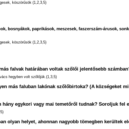
gesek, köszörűsök (1,2,3,5)
nicok, bosnyákok, paprikások, meszesek, faszerszám-árusok, son
gesek, köszörűsök (1,2,3,5)
 más falvak határában voltak szőlői jelentősebb számban
ács hegyben volt szőlőjük.(1,3,5)
egyen más faluban lakónak szőlőbirtoka? (A községeket mi
n hány egykori vagy mai temetőről tudnak? Soroljuk fel e
,5)
rában olyan helyet, ahonnan nagyobb tömegben kerültek e