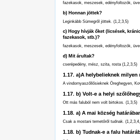
fazekasok, meszesek, edényfoltozók, üve
b) Honnan jöttek?
Leginkább Sümegről jöttek. (1,2,3,5)
c) Hogy hívják őket (licsések, krá
fazekasok, stb.)?
fazekasok, meszesek, edényfoltozók, üve
d) Mit árultak?
cserépedény, mész, szita, rosta (1,2,3,5)
1.17. a)A helybelieknek milyen
A vindornyaszőllősieknek Öreghegyen, Kov
1.17. b) Volt-e a helyi szőlőh
Ott más faluból nem volt birtokos. (1,3,5)
1.18. a) A mai község határába
Csak a mostani temetőről tudnak. (1,2,3,4
1.18. b) Tudnak-e a falu hatá