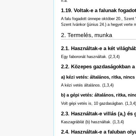
n.a.
1.19. Voltak-e a falunak fogado
A falu fogadott ünnepe október 20., Szent
Szent Ivánkor (június 24.) a hegyet verte m
2. Termelés, munka
2.1. Használtak-e a két világh
Egy faboronát használtak. (2,3,4)
2.2. Közepes gazdaságokban a 
a) kézi vetés: általános, ritka, nincs
A kézi vetés általános. (1,3,4)
b) a gépi vetés: általános, ritka, nin
Volt gépi vetés is, 10 gazdaságban. (1,3,4
2.3. Használtak-e villás (a,) 
Kaszagráblát (b) használtak. (1,3,4)
2.4. Használtak-e a faluban oly