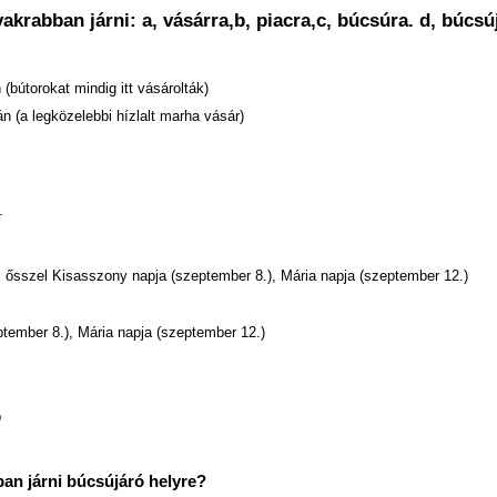
krabban járni: a, vásárra,b, piacra,c, búcsúra. d, búcsú
(bútorokat mindig itt vásárolták)
n (a legközelebbi hízlalt marha vásár)
.
ősszel Kisasszony napja (szeptember 8.), Mária napja (szeptember 12.)
tember 8.), Mária napja (szeptember 12.)
p
an járni búcsújáró helyre?