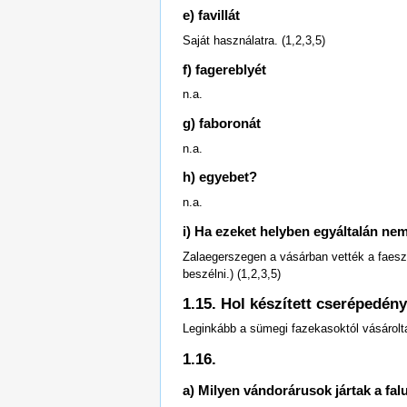
e) favillát
Saját használatra. (1,2,3,5)
f) fagereblyét
n.a.
g) faboronát
n.a.
h) egyebet?
n.a.
i) Ha ezeket helyben egyáltalán nem
Zalaegerszegen a vásárban vették a faesz
beszélni.) (1,2,3,5)
1.15. Hol készített cserépedén
Leginkább a sümegi fazekasoktól vásároltak
1.16.
a) Milyen vándorárusok jártak a fal