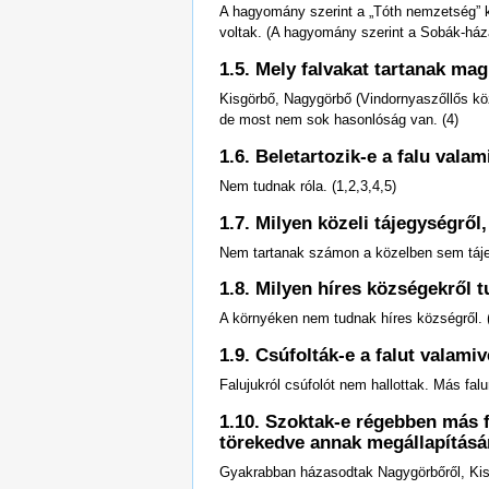
A hagyomány szerint a „Tóth nemzetség” kö
voltak. (A hagyomány szerint a Sobák-háza
1.5. Mely falvakat tartanak ma
Kisgörbő, Nagygörbő (Vindornyaszőllős köz
de most nem sok hasonlóság van. (4)
1.6. Beletartozik-e a falu val
Nem tudnak róla. (1,2,3,4,5)
1.7. Milyen közeli tájegységrő
Nem tartanak számon a közelben sem tájeg
1.8. Milyen híres községekről 
A környéken nem tudnak híres községről. (
1.9. Csúfolták-e a falut valam
Falujukról csúfolót nem hallottak. Más fal
1.10. Szoktak-e régebben más f
törekedve annak megállapításá
Gyakrabban házasodtak Nagygörbőről, Kisgö