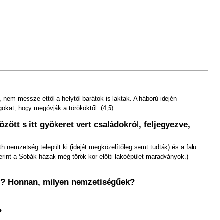
, nem messze ettől a helytől barátok is laktak. A háború idején
gokat, hogy megóvják a törököktől. (4,5)
özött s itt gyökeret vert családokról, feljegyezve,
 nemzetség települt ki (idejét megközelítőleg semt tudták) és a falu
rint a Sobák-házak még török kor előtti lakóépület maradványok.)
 be? Honnan, milyen nemzetiségűek?
?