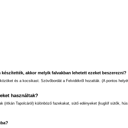
 készítették, akkor melyik falvakban lehetett ezeket beszerezni?
közöket és a kocsikast. Szövőbordát a Felvidékről hozatták. (A pontos hel
yeket használtak?
 (ritkán Tapolcáról) különböző fazekakat, sütő edényeket (kuglóf sütők, hússü
uba?