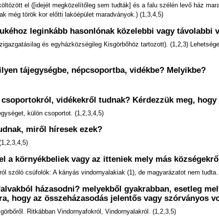
ltözött el ([idejét megközelítőleg sem tudták] és a falu szélén levő ház ma
k még török kor előtti lakóépület maradványok.) (1,3,4,5)
gukéhoz leginkább hasonlónak közelebbi vagy távolabbi 
igazgatásilag és egyházközségileg Kisgörbőhöz tartozott). (1,2,3) Lehetség
amilyen tájegységbe, népcsoportba, vidékbe? Melyikbe?
l, csoportokról, vidékekről tudnak? Kérdezzük meg, hogy
ységet, külön csoportot. (1,2,3,4,5)
tudnak, miről híresek ezek?
1,2,3,4,5)
ivel a környékbeliek vagy az itteniek mely más községek
uról szóló csúfolók: A kányás vindornyalakiak (1), de magyarázatot nem tudta. 
alvakból házasodni? melyekből gyakrabban, esetleg mely
ra, hogy az összeházasodás jelentős vagy szórványos vo
rbőről. Ritkábban Vindornyafokról, Vindornyalakról. (1,2,3,5)