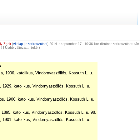
y Zsolt
(
vitalap
|
szerkesztései
)
2014. szeptember 17., 10:36-kor történt szerkesztése után v
ér) | Újabb változat→ (eltér)
s
la, 1906. katolikus, Vindornyaszőllős, Kossuth L. u.
, 1929. katolikus, Vindornyaszőllős, Kossuth L. u.
os, 1906. katolikus, Vindornyaszőllős, Kossuth L. u.
s, 1895. katolikus, Vindornyaszőllős, Kossuth L. u. 98.
, 1901. katolikus, Vindornyaszőllős, Kossuth L. u.