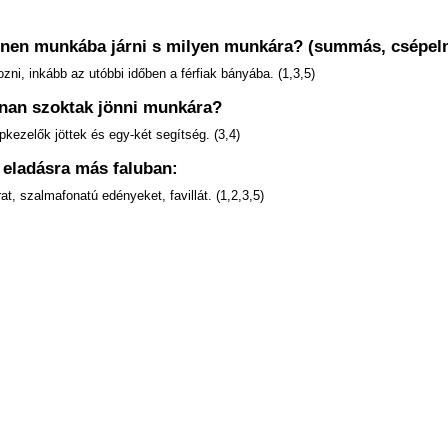
nnen munkába járni s milyen munkára? (summás, csépelni,
zni, inkább az utóbbi időben a férfiak bányába. (1,3,5)
nnan szoktak jönni munkára?
kezelők jöttek és egy-két segítség. (3,4)
k eladásra más faluban:
t, szalmafonatú edényeket, favillát. (1,2,3,5)