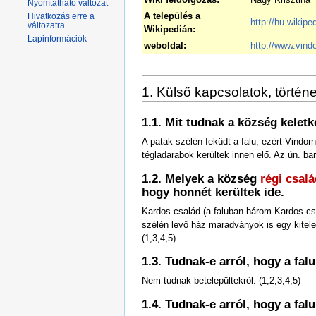
Nyomtatható változat
A település a
Hivatkozás erre a
http://hu.wiki
változatra
Wikipedián:
Lapinformációk
weboldal:
http://www.vind
1. Külső kapcsolatok, történe
1.1. Mit tudnak a község keletk
A patak szélén feküdt a falu, ezért Vindorn
tégladarabok kerültek innen elő. Az ún. b
1.2. Melyek a község
régi csalá
hogy honnét kerültek ide.
Kardos család (a faluban három Kardos csa
szélén levő ház maradványok is egy kitele
(1,3,4,5)
1.3. Tudnak-e arról, hogy a f
Nem tudnak betelepültekről. (1,2,3,4,5)
1.4. Tudnak-e arról, hogy a fa