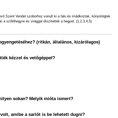
levő Szent Vendel szoborhoz vonult ki a falu és imádkoztak, könyörögtek.
i a szőlőhegyre és virággal díszítették a hegyet. (1,2,3,4,5)
egyengetéséhez? (ritkán, általános, kizárólagos)
tték kézzel és vetőgéppel?
 milyen sokan? Melyik mióta ismert?
olt, amibe a sarlót is be lehetett dugni?