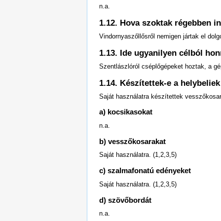
n.a.
1.12. Hova szoktak régebben i
Vindornyaszőllősről nemigen jártak el dolgo
1.13. Ide ugyanilyen célból ho
Szentlászlóról cséplőgépeket hoztak, a gép
1.14. Készítettek-e a helybelie
Saját használatra készítettek vesszőkosara
a) kocsikasokat
n.a.
b) vesszőkosarakat
Saját használatra. (1,2,3,5)
c) szalmafonatú edényeket
Saját használatra. (1,2,3,5)
d) szövőbordát
n.a.