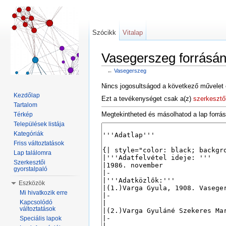
Szócikk
Vitalap
Vasegerszeg forrásá
←
Vasegerszeg
Ugrás:
navigáció
,
keresés
Nincs jogosultságod a következő művelet 
Kezdőlap
Ezt a tevékenységet csak a(z)
szerkesztő
Tartalom
Megtekintheted és másolhatod a lap forrás
Térkép
Települések listája
Kategóriák
Friss változtatások
Lap találomra
Szerkesztői
gyorstalpaló
Eszközök
Mi hivatkozik erre
Kapcsolódó
változtatások
Speciális lapok