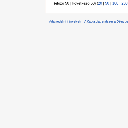
(előző 50 | következő 50) (
20
|
50
|
100
|
250
Adatvédelmi irányelvek
A Kapcsolatrendszer a Délnyuga