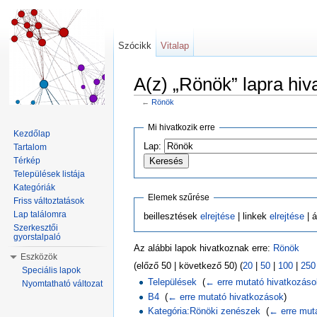
Szócikk
Vitalap
A(z) „Rönök” lapra hiv
←
Rönök
Ugrás:
navigáció
,
keresés
Mi hivatkozik erre
Kezdőlap
Lap:
Tartalom
Térkép
Települések listája
Kategóriák
Elemek szűrése
Friss változtatások
Lap találomra
beillesztések
elrejtése
| linkek
elrejtése
| á
Szerkesztői
gyorstalpaló
Az alábbi lapok hivatkoznak erre:
Rönök
Eszközök
(előző 50 | következő 50) (
20
|
50
|
100
|
250
Speciális lapok
Települések
‎
(
← erre mutató hivatkozás
Nyomtatható változat
B4
‎
(
← erre mutató hivatkozások
)
Kategória:Rönöki zenészek
‎
(
← erre mut