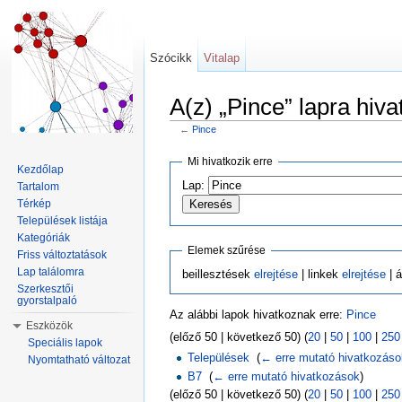
Szócikk
Vitalap
A(z) „Pince” lapra hiv
←
Pince
Ugrás:
navigáció
,
keresés
Mi hivatkozik erre
Kezdőlap
Lap:
Tartalom
Térkép
Települések listája
Kategóriák
Elemek szűrése
Friss változtatások
Lap találomra
beillesztések
elrejtése
| linkek
elrejtése
| á
Szerkesztői
gyorstalpaló
Az alábbi lapok hivatkoznak erre:
Pince
Eszközök
(előző 50 | következő 50) (
20
|
50
|
100
|
250
Speciális lapok
Települések
‎
(
← erre mutató hivatkozás
Nyomtatható változat
B7
‎
(
← erre mutató hivatkozások
)
(előző 50 | következő 50) (
20
|
50
|
100
|
250