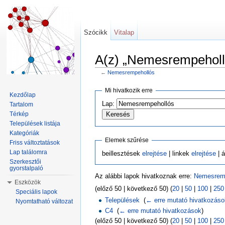
Szócikk
Vitalap
A(z) „Nemesrempeholló
←
Nemesrempehollós
Ugrás:
navigáció
,
keresés
Mi hivatkozik erre
Kezdőlap
Lap:
Tartalom
Térkép
Települések listája
Kategóriák
Elemek szűrése
Friss változtatások
Lap találomra
beillesztések
elrejtése
| linkek
elrejtése
| á
Szerkesztői
gyorstalpaló
Az alábbi lapok hivatkoznak erre:
Nemesrem
Eszközök
(előző 50 | következő 50) (
20
|
50
|
100
|
250
Speciális lapok
Települések
‎
(
← erre mutató hivatkozás
Nyomtatható változat
C4
‎
(
← erre mutató hivatkozások
)
(előző 50 | következő 50) (
20
|
50
|
100
|
250