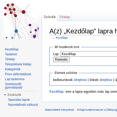
Szócikk
Vitalap
A(z) „Kezdőlap” lapra 
←
Kezdőlap
Ugrás:
navigáció
,
keresés
Mi hivatkozik erre
Kezdőlap
Lap:
Tartalom
Térkép
Települések listája
Kategóriák
Elemek szűrése
Friss változtatások
Lap találomra
beillesztések
elrejtése
| linkek
elrejtése
| á
Szerkesztői
gyorstalpaló
Kezdőlap
: erre a lapra egyetlen más lap sem
Eszközök
Speciális lapok
Nyomtatható változat
Adatvédelmi irányelvek
A Kapcsolatrendszer a Délnyuga