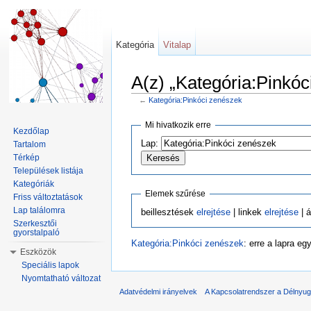
Kategória
Vitalap
A(z) „Kategória:Pinkóc
←
Kategória:Pinkóci zenészek
Ugrás:
navigáció
,
keresés
Mi hivatkozik erre
Kezdőlap
Lap:
Tartalom
Térkép
Települések listája
Kategóriák
Elemek szűrése
Friss változtatások
Lap találomra
beillesztések
elrejtése
| linkek
elrejtése
| á
Szerkesztői
gyorstalpaló
Kategória:Pinkóci zenészek
: erre a lapra e
Eszközök
Speciális lapok
Nyomtatható változat
Adatvédelmi irányelvek
A Kapcsolatrendszer a Délnyuga