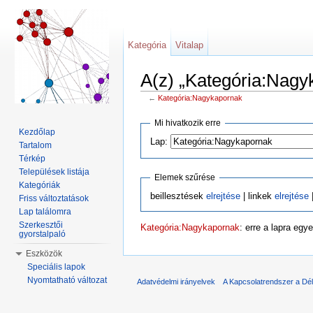
Kategória
Vitalap
A(z) „Kategória:Nagy
←
Kategória:Nagykapornak
Ugrás:
navigáció
,
keresés
Mi hivatkozik erre
Kezdőlap
Lap:
Tartalom
Térkép
Települések listája
Elemek szűrése
Kategóriák
beillesztések
elrejtése
| linkek
elrejtése
|
Friss változtatások
Lap találomra
Szerkesztői
Kategória:Nagykapornak
: erre a lapra egy
gyorstalpaló
Eszközök
Speciális lapok
Nyomtatható változat
Adatvédelmi irányelvek
A Kapcsolatrendszer a Dél