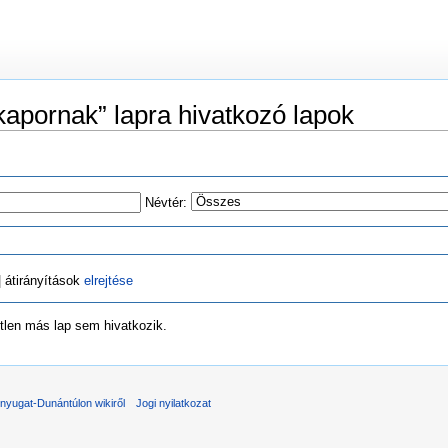
kapornak” lapra hivatkozó lapok
Névtér:
 átirányítások
elrejtése
etlen más lap sem hivatkozik.
nyugat-Dunántúlon wikiről
Jogi nyilatkozat