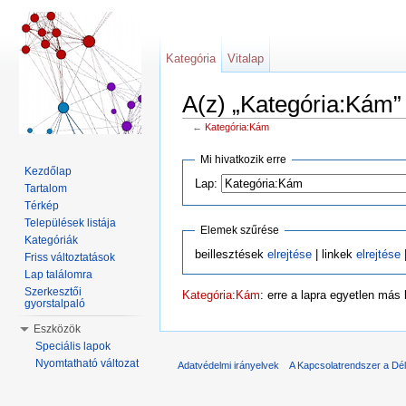
Kategória
Vitalap
A(z) „Kategória:Kám” 
←
Kategória:Kám
Ugrás:
navigáció
,
keresés
Mi hivatkozik erre
Kezdőlap
Lap:
Tartalom
Térkép
Települések listája
Elemek szűrése
Kategóriák
beillesztések
elrejtése
| linkek
elrejtése
|
Friss változtatások
Lap találomra
Szerkesztői
Kategória:Kám
: erre a lapra egyetlen más
gyorstalpaló
Eszközök
Speciális lapok
Nyomtatható változat
Adatvédelmi irányelvek
A Kapcsolatrendszer a Dél