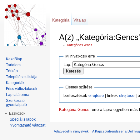
Kategória
Vitalap
A(z) „Kategória:Gencs”
←
Kategória:Gencs
Ugrás:
navigáció
,
keresés
Mi hivatkozik erre
Kezdőlap
Lap:
Tartalom
Térkép
Települések listája
Kategóriák
Elemek szűrése
Friss változtatások
Lap találomra
beillesztések
elrejtése
| linkek
elrejtése
| á
Szerkesztői
gyorstalpaló
Kategória:Gencs
: erre a lapra egyetlen más
Eszközök
Speciális lapok
Nyomtatható változat
Adatvédelmi irányelvek
A Kapcsolatrendszer a Délnyuga