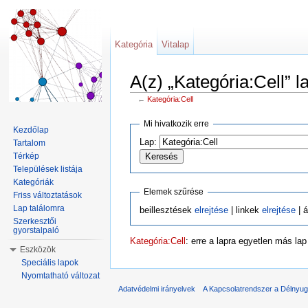
Kategória
Vitalap
A(z) „Kategória:Cell” l
←
Kategória:Cell
Ugrás:
navigáció
,
keresés
Mi hivatkozik erre
Kezdőlap
Lap:
Tartalom
Térkép
Települések listája
Kategóriák
Elemek szűrése
Friss változtatások
Lap találomra
beillesztések
elrejtése
| linkek
elrejtése
| á
Szerkesztői
gyorstalpaló
Kategória:Cell
: erre a lapra egyetlen más la
Eszközök
Speciális lapok
Nyomtatható változat
Adatvédelmi irányelvek
A Kapcsolatrendszer a Délnyuga