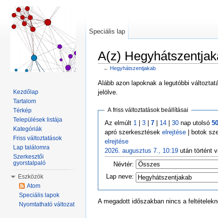
Speciális lap
A(z) Hegyhátszentjak
←
Hegyhátszentjakab
Ugrás:
navigáció
,
keresés
Alább azon lapoknak a legutóbbi változtat
jelölve.
Kezdőlap
Tartalom
A friss változtatások beállításai
Térkép
Települések listája
Az elmúlt
1
|
3
|
7
|
14
|
30
nap utolsó
5
Kategóriák
apró szerkesztések
elrejtése
| botok sz
Friss változtatások
elrejtése
Lap találomra
2026. augusztus 7., 10:19
után történt 
Szerkesztői
gyorstalpaló
Névtér:
Lap neve:
Eszközök
Atom
Speciális lapok
A megadott időszakban nincs a feltételek
Nyomtatható változat