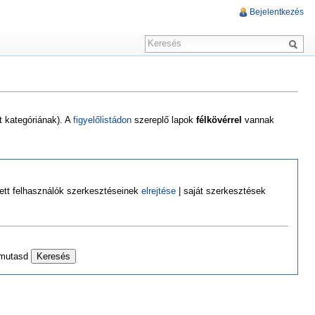
Bejelentkezés
t kategóriának). A
figyelőlistádon
szereplő lapok
félkövérrel
vannak
zett felhasználók szerkesztéseinek
elrejtése
| saját szerkesztések
 mutasd