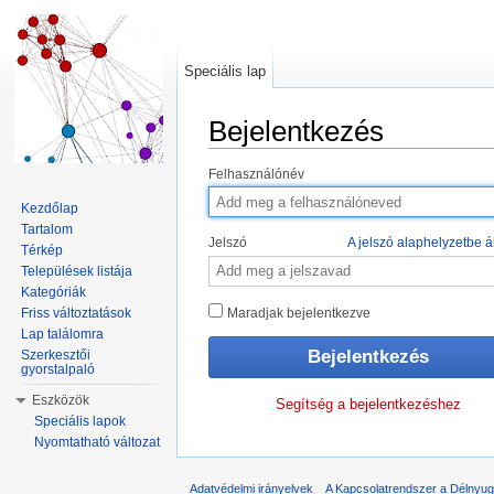
Speciális lap
Bejelentkezés
Ugrás:
navigáció
,
keresés
Felhasználónév
Kezdőlap
Tartalom
Jelszó
A jelszó alaphelyzetbe ál
Térkép
Települések listája
Kategóriák
Friss változtatások
Maradjak bejelentkezve
Lap találomra
Szerkesztői
gyorstalpaló
Eszközök
Segítség a bejelentkezéshez
Speciális lapok
Nyomtatható változat
Adatvédelmi irányelvek
A Kapcsolatrendszer a Délnyuga