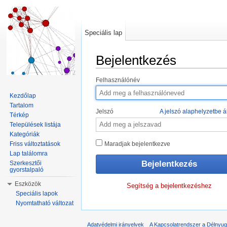
Speciális lap
Bejelentkezés
Ugrás:
navigáció
,
keresés
Felhasználónév
Kezdőlap
Tartalom
Jelszó
A jelszó alaphelyzetbe ál
Térkép
Települések listája
Kategóriák
Friss változtatások
Maradjak bejelentkezve
Lap találomra
Szerkesztői
gyorstalpaló
Eszközök
Segítség a bejelentkezéshez
Speciális lapok
Nyomtatható változat
Adatvédelmi irányelvek
A Kapcsolatrendszer a Délnyuga