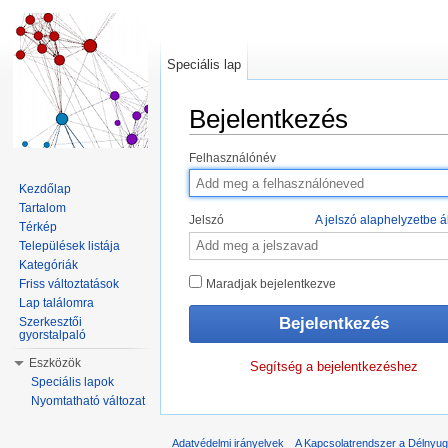
Speciális lap
Bejelentkezés
Ugrás:
navigáció
,
keresés
Felhasználónév
Kezdőlap
Tartalom
Jelszó
A jelszó alaphelyzetbe ál
Térkép
Települések listája
Kategóriák
Friss változtatások
Maradjak bejelentkezve
Lap találomra
Szerkesztői
gyorstalpaló
Eszközök
Segítség a bejelentkezéshez
Speciális lapok
Nyomtatható változat
Adatvédelmi irányelvek
A Kapcsolatrendszer a Délnyuga