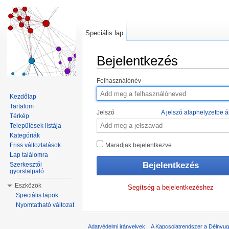
Speciális lap
Bejelentkezés
Ugrás:
navigáció
,
keresés
Felhasználónév
Kezdőlap
Tartalom
Jelszó
A jelszó alaphelyzetbe ál
Térkép
Települések listája
Kategóriák
Friss változtatások
Maradjak bejelentkezve
Lap találomra
Szerkesztői
gyorstalpaló
Eszközök
Segítség a bejelentkezéshez
Speciális lapok
Nyomtatható változat
Adatvédelmi irányelvek
A Kapcsolatrendszer a Délnyuga