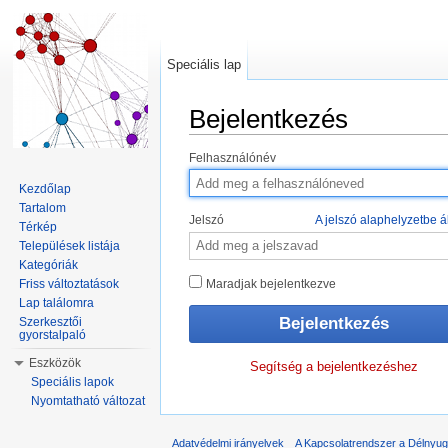
Speciális lap
Bejelentkezés
Ugrás:
navigáció
,
keresés
Felhasználónév
Kezdőlap
Tartalom
Jelszó
A jelszó alaphelyzetbe ál
Térkép
Települések listája
Kategóriák
Friss változtatások
Maradjak bejelentkezve
Lap találomra
Szerkesztői
gyorstalpaló
Eszközök
Segítség a bejelentkezéshez
Speciális lapok
Nyomtatható változat
Adatvédelmi irányelvek
A Kapcsolatrendszer a Délnyuga