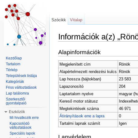
Szócikk
Vitalap
Információk a(z) „Rönö
Ugrás:
navigáció
,
keresés
Alapinformációk
Kezdőlap
Megjelenített cím
Rönök
Tartalom
Térkép
Alapértelmezett rendezési kulcs
Rönök
Települések listája
Lap hossza (bájtokban)
23 583
Kategóriák
Lapazonosító
204
Friss változtatások
Lap találomra
Laptartalom nyelve
magyar (h
Szerkesztői
Kereső motor státusz
Indexelhet
gyorstalpaló
Megtekintések száma
46 971
Eszközök
Átirányítások erre a lapra
0
Mi hivatkozik erre
Tartalmi lapnak számít
Igen
Kapcsolódó
változtatások
Speciális lapok
Lapvédelem