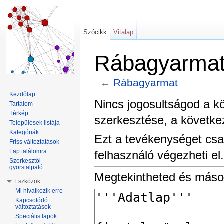
Szócikk
Vitalap
Rábagyarmat 
←
Rábagyarmat
Ugrás:
navigáció
,
keresés
Kezdőlap
Nincs jogosultságod a k
Tartalom
Térkép
szerkesztése, a követke
Települések listája
Kategóriák
Ezt a tevékenységet csa
Friss változtatások
Lap találomra
felhasználó végezheti el.
Szerkesztői
gyorstalpaló
Megtekintheted és másol
Eszközök
Mi hivatkozik erre
Kapcsolódó
változtatások
Speciális lapok