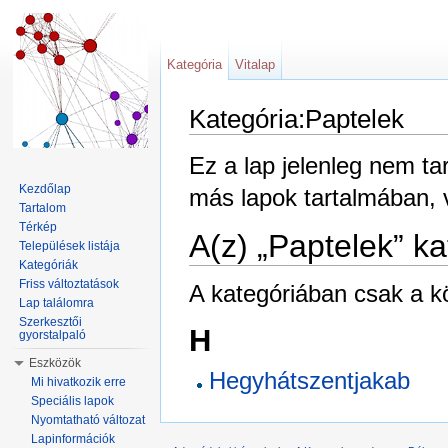
Kategória
Vitalap
Kategória:Paptelek
Ugrás:
navigáció
,
keresés
Ez a lap jelenleg nem t
Kezdőlap
más lapok tartalmában,
Tartalom
Térkép
A(z) „Paptelek” ka
Települések listája
Kategóriák
Friss változtatások
A kategóriában csak a kö
Lap találomra
Szerkesztői
H
gyorstalpaló
Eszközök
Hegyhátszentjakab
Mi hivatkozik erre
Speciális lapok
Nyomtatható változat
Lapinformációk