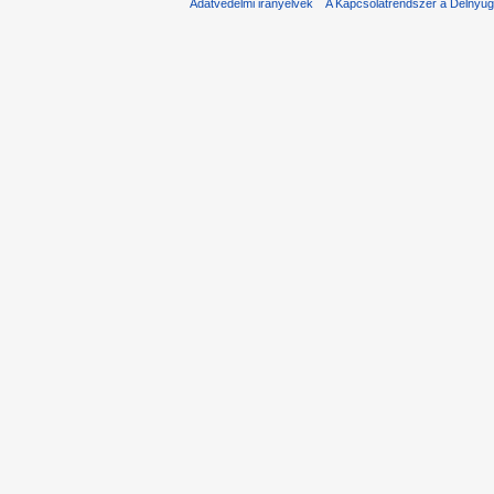
Adatvédelmi irányelvek
A Kapcsolatrendszer a Délnyuga