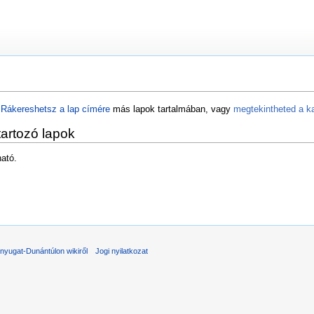
.
Rákereshetsz a lap címére
más lapok tartalmában, vagy
megtekintheted a ka
tartozó lapok
ható.
nyugat-Dunántúlon wikiről
Jogi nyilatkozat