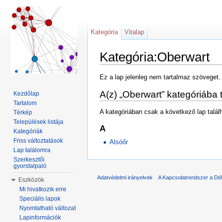
Kategória
Vitalap
Kategória:Oberwart
Ugrás:
navigáció
,
keresés
Ez a lap jelenleg nem tartalmaz szöveget
A(z) „Oberwart” kategóriába 
Kezdőlap
Tartalom
A kategóriában csak a következő lap talál
Térkép
Települések listája
A
Kategóriák
Friss változtatások
Alsóőr
Lap találomra
Szerkesztői
gyorstalpaló
Adatvédelmi irányelvek
A Kapcsolatrendszer a Dél
Eszközök
Mi hivatkozik erre
Speciális lapok
Nyomtatható változat
Lapinformációk