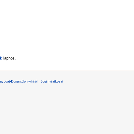
ek
laphoz.
nyugat-Dunántúlon wikiről
Jogi nyilatkozat