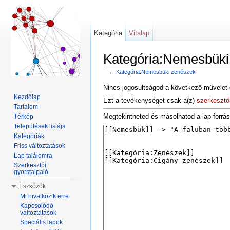
Kategória
Vitalap
Kategória:Nemesbüki
←
Kategória:Nemesbüki zenészek
Ugrás:
navigáció
,
keresés
Nincs jogosultságod a következő művelet 
Kezdőlap
Ezt a tevékenységet csak a(z)
szerkesztő
Tartalom
Megtekintheted és másolhatod a lap forrás
Térkép
Települések listája
Kategóriák
Friss változtatások
Lap találomra
Szerkesztői
gyorstalpaló
Eszközök
Mi hivatkozik erre
Kapcsolódó
változtatások
Speciális lapok