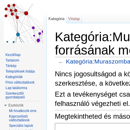
Kategória
Vitalap
Kategória:Mu
forrásának m
Kezdőlap
←
Kategória:Muraszomba
Tartalom
Térkép
Ugrás:
navigáció
,
keresés
Települések listája
Nincs jogosultságod a k
Kategóriák
szerkesztése, a követke
Friss változtatások
Lap találomra
Ezt a tevékenységet csa
Szerkesztői
gyorstalpaló
felhasználó végezheti el.
Eszközök
Mi hivatkozik erre
Megtekintheted és másol
Kapcsolódó
változtatások
Speciális lapok