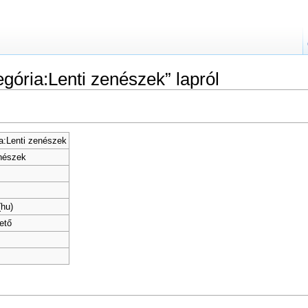
egória:Lenti zenészek” lapról
a:Lenti zenészek
nészek
hu)
ető