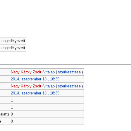
 engedélyezett
 engedélyezett
Nagy Károly Zsolt
(
vitalap
|
szerkesztései
)
2014. szeptember 13., 18:35
Nagy Károly Zsolt
(
vitalap
|
szerkesztései
)
2014. szeptember 13., 18:35
1
1
alatt)
0
a
0