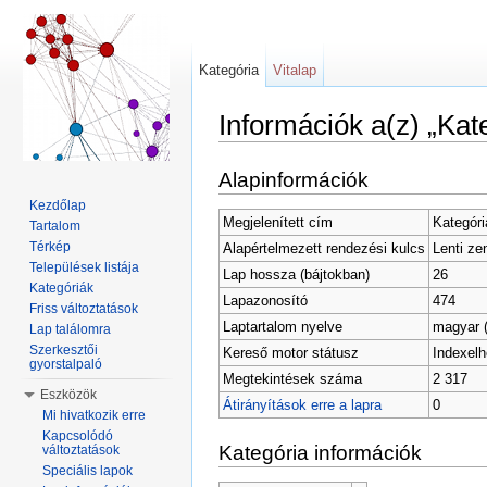
Kategória
Vitalap
Információk a(z) „Kat
Ugrás:
navigáció
,
keresés
Alapinformációk
Kezdőlap
Megjelenített cím
Kategóri
Tartalom
Térkép
Alapértelmezett rendezési kulcs
Lenti ze
Települések listája
Lap hossza (bájtokban)
26
Kategóriák
Lapazonosító
474
Friss változtatások
Laptartalom nyelve
magyar (
Lap találomra
Szerkesztői
Kereső motor státusz
Indexelh
gyorstalpaló
Megtekintések száma
2 317
Eszközök
Átirányítások erre a lapra
0
Mi hivatkozik erre
Kapcsolódó
Kategória információk
változtatások
Speciális lapok