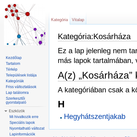
Kategória
Vitalap
Kategória:Kosárháza
Ugrás:
navigáció
,
keresés
Ez a lap jelenleg nem t
Kezdőlap
más lapok tartalmában,
Tartalom
Térkép
A(z) „Kosárháza” 
Települések listája
Kategóriák
Friss változtatások
A kategóriában csak a kö
Lap találomra
Szerkesztői
H
gyorstalpaló
Eszközök
Hegyhátszentjakab
Mi hivatkozik erre
Speciális lapok
Nyomtatható változat
Lapinformációk