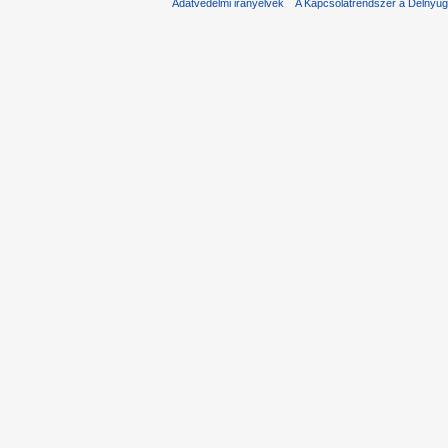
Adatvédelmi irányelvek
A Kapcsolatrendszer a Délnyuga