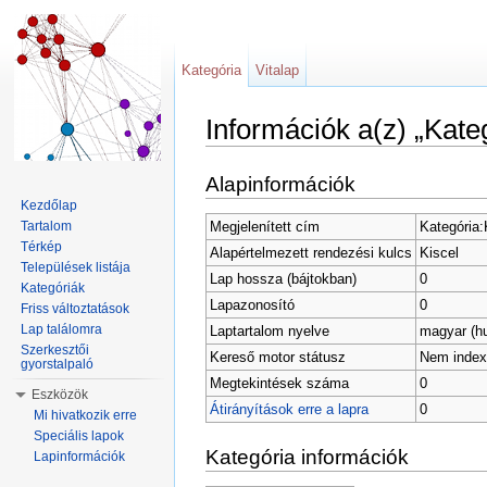
Kategória
Vitalap
Információk a(z) „Kateg
Ugrás:
navigáció
,
keresés
Alapinformációk
Kezdőlap
Megjelenített cím
Kategória:
Tartalom
Térkép
Alapértelmezett rendezési kulcs
Kiscel
Települések listája
Lap hossza (bájtokban)
0
Kategóriák
Lapazonosító
0
Friss változtatások
Lap találomra
Laptartalom nyelve
magyar (h
Szerkesztői
Kereső motor státusz
Nem index
gyorstalpaló
Megtekintések száma
0
Eszközök
Átirányítások erre a lapra
0
Mi hivatkozik erre
Speciális lapok
Kategória információk
Lapinformációk