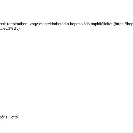
pok tartalmában, vagy
megtekintheted a kapcsolódó naplófájlokat
.
gória:Hottó
”