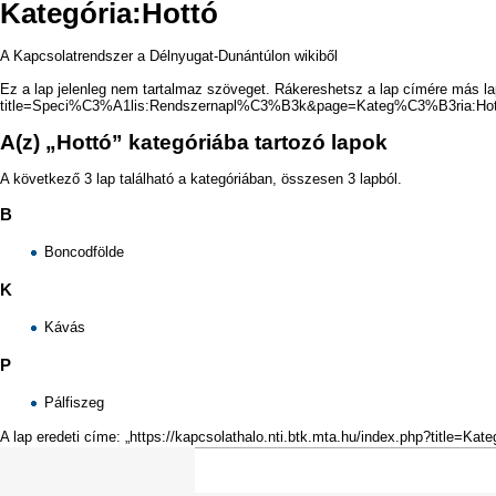
Kategória:Hottó
A Kapcsolatrendszer a Délnyugat-Dunántúlon wikiből
Ez a lap jelenleg nem tartalmaz szöveget.
Rákereshetsz a lap címére
más la
A(z) „Hottó” kategóriába tartozó lapok
A következő 3 lap található a kategóriában, összesen 3 lapból.
B
Boncodfölde
K
Kávás
P
Pálfiszeg
A lap eredeti címe: „
https://kapcsolathalo.nti.btk.mta.hu/index.php?title=Kate