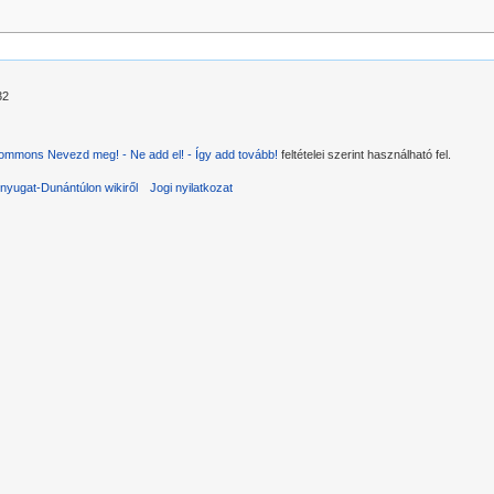
32
ommons Nevezd meg! - Ne add el! - Így add tovább!
feltételei szerint használható fel.
nyugat-Dunántúlon wikiről
Jogi nyilatkozat