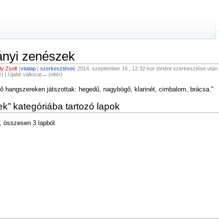
ányi zenészek
y Zsolt
(
vitalap
|
szerkesztései
)
2014. szeptember 16., 12:32-kor történt szerkesztése után v
ér) | Újabb változat→ (eltér)
ő hangszereken játszottak: hegedű, nagybögő, klarinét, cimbalom, brácsa."
k” kategóriába tartozó lapok
, összesen 3 lapból.