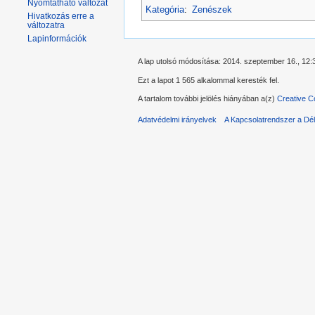
Nyomtatható változat
Kategória
:
Zenészek
Hivatkozás erre a
változatra
Lapinformációk
A lap utolsó módosítása: 2014. szeptember 16., 12:
Ezt a lapot 1 565 alkalommal keresték fel.
A tartalom további jelölés hiányában a(z)
Creative C
Adatvédelmi irányelvek
A Kapcsolatrendszer a Dél