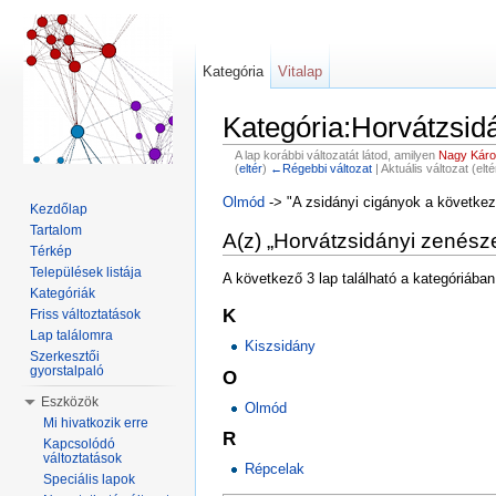
Kategória
Vitalap
Kategória:Horvátzsid
A lap korábbi változatát látod, amilyen
Nagy Károl
(
eltér
)
←Régebbi változat
| Aktuális változat (elt
Ugrás:
navigáció
,
keresés
Olmód
-> "A zsidányi cigányok a következ
Kezdőlap
Tartalom
A(z) „Horvátzsidányi zenésze
Térkép
Települések listája
A következő 3 lap található a kategóriában
Kategóriák
K
Friss változtatások
Lap találomra
Kiszsidány
Szerkesztői
gyorstalpaló
O
Eszközök
Olmód
Mi hivatkozik erre
R
Kapcsolódó
változtatások
Répcelak
Speciális lapok