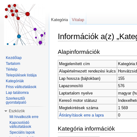
Kategória
Vitalap
Információk a(z) „Kate
Ugrás:
navigáció
,
keresés
Alapinformációk
Kezdőlap
Megjelenített cím
Kategória:
Tartalom
Térkép
Alapértelmezett rendezési kulcs
Horvátzsi
Települések listája
Lap hossza (bájtokban)
155
Kategóriák
Lapazonosító
576
Friss változtatások
Lap találomra
Laptartalom nyelve
magyar (h
Szerkesztői
Kereső motor státusz
Indexelhet
gyorstalpaló
Megtekintések száma
1 569
Eszközök
Átirányítások erre a lapra
0
Mi hivatkozik erre
Kapcsolódó
változtatások
Kategória információk
Speciális lapok