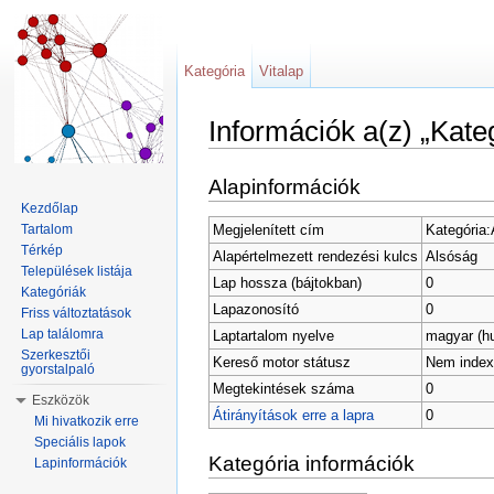
Kategória
Vitalap
Információk a(z) „Kate
Ugrás:
navigáció
,
keresés
Alapinformációk
Kezdőlap
Megjelenített cím
Kategória:
Tartalom
Térkép
Alapértelmezett rendezési kulcs
Alsóság
Települések listája
Lap hossza (bájtokban)
0
Kategóriák
Lapazonosító
0
Friss változtatások
Lap találomra
Laptartalom nyelve
magyar (h
Szerkesztői
Kereső motor státusz
Nem index
gyorstalpaló
Megtekintések száma
0
Eszközök
Átirányítások erre a lapra
0
Mi hivatkozik erre
Speciális lapok
Kategória információk
Lapinformációk