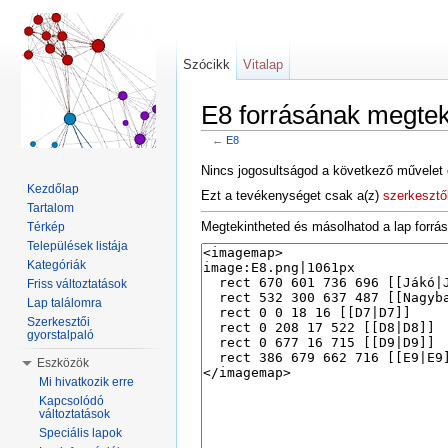
Szócikk
Vitalap
E8 forrásának megtek
←
E8
Ugrás:
navigáció
,
keresés
Nincs jogosultságod a következő művelet 
Kezdőlap
Ezt a tevékenységet csak a(z)
szerkesztő
Tartalom
Megtekintheted és másolhatod a lap forrás
Térkép
Települések listája
Kategóriák
Friss változtatások
Lap találomra
Szerkesztői
gyorstalpaló
Eszközök
Mi hivatkozik erre
Kapcsolódó
változtatások
Speciális lapok