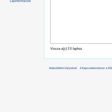
Lapinformációk
Vissza a(z)
E8
laphoz.
Adatvédelmi irányelvek
A Kapcsolatrendszer a Dél